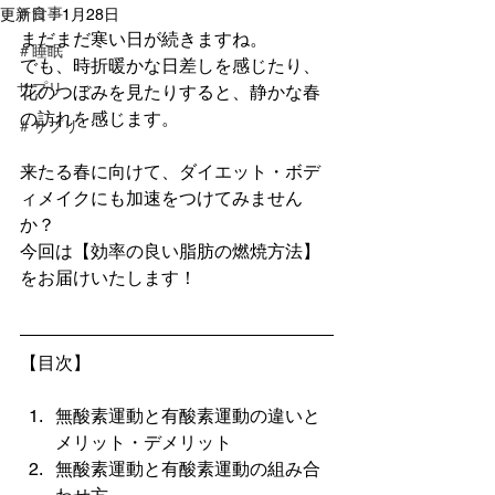
＃食事
更新日：
1月28日
まだまだ寒い日が続きますね。
＃睡眠
でも、時折暖かな日差しを感じたり、
サプリ
花のつぼみを見たりすると、静かな春
の訪れを感じます。
＃サプリ
来たる春に向けて、ダイエット・ボデ
ィメイクにも加速をつけてみません
か？
今回は【効率の良い脂肪の燃焼方法】
をお届けいたします！
【目次】
無酸素運動と有酸素運動の違いと
メリット・デメリット
無酸素運動と有酸素運動の組み合