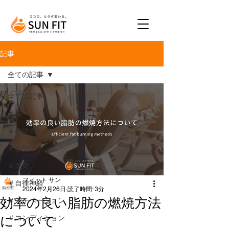
記事
全ての記事
全ての記事
＃脳
＃神経系
＃姿勢
＃感覚
フィット サン
＃自律神経
2024年2月26日
読了時間: 3分
効率の良い脂肪の燃焼方法
＃モチベーション
について
＃コンディション