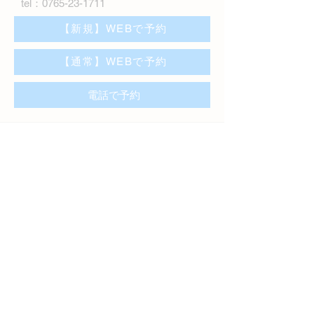
tel：
0765-23-1711
【新規】WEBで予約
【通常】WEBで予約
電話で予約
【営業時間】月曜日〜日曜日
7:00～22:00(最終受付時間21:00)
【定休日】 不定休
【所在地】 〒936-0807 富山県滑川市四ツ屋128-3
【駐車場】 有り（2台）
【電話番号】
076-482-3096