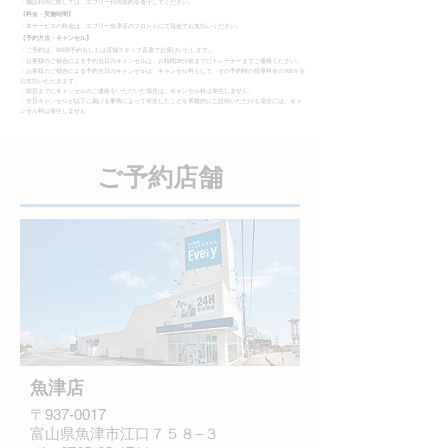
・施設利用に際しては、エブリー利用規約を遵守してください。
【
料金・実施時間】
​・本サービスの料金は、エブリー魚津店のフロントにて現金でお支払いください。
【
予約方法・キャンセル】
・ご予約は、WEB予約もしくは店舗スタッフ直接でお受けいたします。
・お客様のご都合による予約当日のキャンセルは、お時間30分前までにトレーナーまでご連絡ください。
・お客様のご都合による予約当日のキャンセルは、キャンセル料として、その予約時の指導料金の100％を
お支払いただきます。
・前日までにキャンセルのご連絡をいただいた場合は、キャンセル料は発生しません。
・当日キャンセルが以下に掲げる事情によって発生したことを客観的にご説明いただける場合には、キャ
ンセル料は発生しません
ご​予約店舗
魚津店
〒937-0017
富山県魚津市江口７５８−３