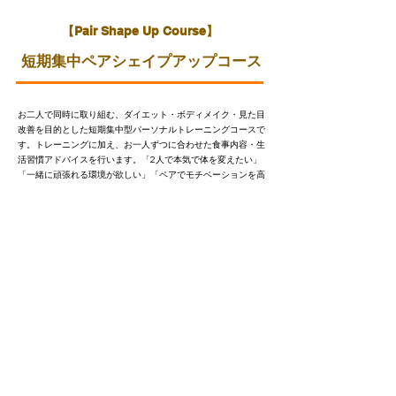
​【Pair Shape Up Course】
短期集中ペアシェイプアップコース
お二人で同時に取り組む、ダイエット・ボディメイク・見た目
改善を目的とした短期集中型パーソナルトレーニングコースで
す。トレーニングに加え、お一人ずつに合わせた食事内容・生
活習慣アドバイスを行います。
「2人で本気で体を変えたい」
「一緒に頑張れる環境が欲しい」「ペアでモチベーションを高
めたい」そんな方におすすめのコースです。