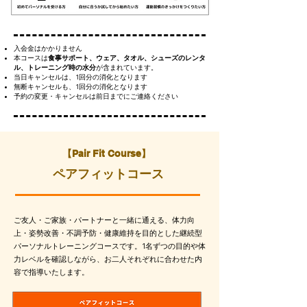
入会金はかかりません
本コースは
食事サポート、ウェア、タオル、シューズのレンタ
ル、トレーニング時の水分
が含まれています。
当日キャンセルは、1回分の消化となります
無断キャンセルも、1回分の消化となります
予約の変更・キャンセルは前日までにご連絡ください
​【Pair Fit Course】
​ペアフィットコース
ご友人・ご家族・パートナーと一緒に通える、体力向
上・姿勢改善・不調予防・健康維持を目的とした継続型
パーソナルトレーニングコースです。
1名ずつの目的や体
力レベルを確認しながら、お二人それぞれに合わせた内
容で指導いたします。