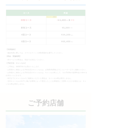
【
利用規約】
・施設利用に際しては、スマイルフィット24利用規約を遵守してください。
【
料金・実施時間】
​・本サービスの料金は、現金でお支払いください。
【
予約方法・キャンセル】
・ご予約は、WEB予約でお受けいたします。
・お客様のご都合による予約当日のキャンセルは、お時間1時間前までにトレーナーまでご連絡ください。
・お客様のご都合による予約当日のキャンセルは、キャンセル料として、その予約時の指導料金の100％を
お支払いただきます。
・前日までにキャンセルのご連絡をいただいた場合は、キャンセル料は発生しません。
・当日キャンセルが以下に掲げる事情によって発生したことを客観的にご説明いただける場合には、キャ
ンセル料は発生しません
ご​予約店舗