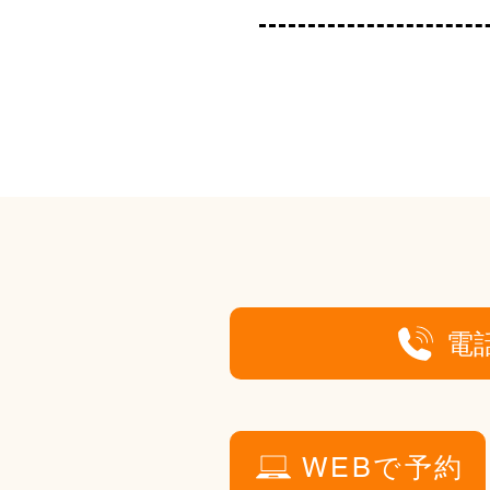
電
WEBで予約