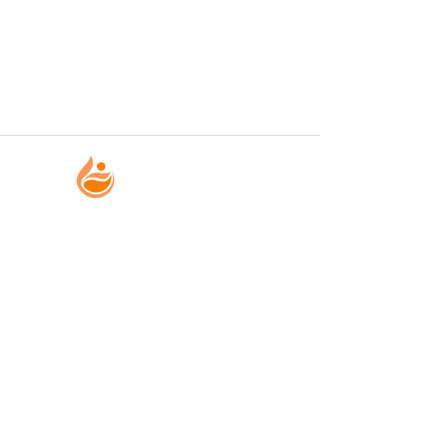
【営業時間】月曜日〜日曜日
7:00～22:00(最終受付時間21:00)
【定休日】 不定休
【所在地】 〒936-0807 富山県滑川市四ツ屋128-3
【駐車場】 有り（2台）
【電話番号】
076-482-3096