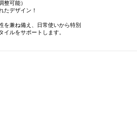
調整可能）
※弊社到着時に明ら
品・交換はお受けで
れたデザイン！
【返品・交換手続き
性を兼ね備え、日常使いから特別
不良品・誤配送品の
タイルをサポートします。
連絡ください。
ご連絡後、商品はお
すべて同梱）でご返
※返送時の配送伝票
してください。
【返金について】
返品商品到着後、7
いたします。
クレジットカード決
を行います。
日
受付時間21:00)
【送料について】
・商品不良・誤発送
いでご返送ください
 富山県滑川市四ツ屋128-3
・良品交換の場合：