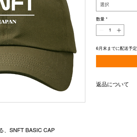
選択
数量
*
6月末までに配送予
返品について
【返品・交換につい
当店では、原則とし
せん。
ただし、以下の場合
ります。
・商品に不良があっ
NFT BASIC CAP
・ご注文内容と異な