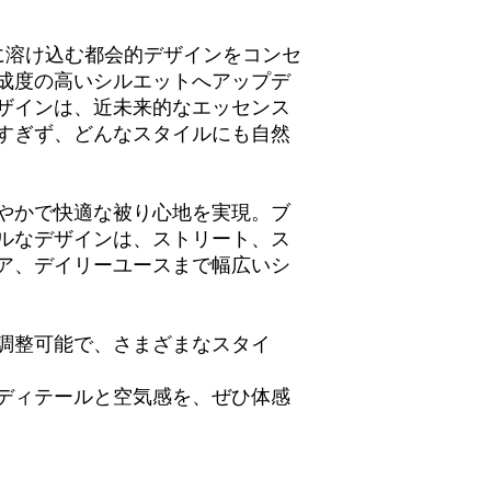
・サイズ違いの場合
返品・交換をご希望
に溶け込む都会的デザインをコンセ
え、お手続きをお願
成度の高いシルエットへアップデ
ザインは、近未来的なエッセンス
【返品・交換をお受
すぎず、どんなスタイルにも自然
以下に該当する場合
ん。
・お客様都合による
等）
やかで快適な被り心地を実現。ブ
・商品到着後8日以
ルなデザインは、ストリート、ス
・事前のご連絡なし
ア、デイリーユースまで幅広いシ
・一度ご使用になっ
・商品タグ・付属品
・商品にシワ・汚れ
・お客様による洗濯
調整可能で、さまざまなスタイ
が行われた商品
・水着、インナーな
ディテールと空気感を、ぜひ体感
・香水やタバコ等の
・商品・外箱に傷や
・セット商品・セー
・別商品への交換（