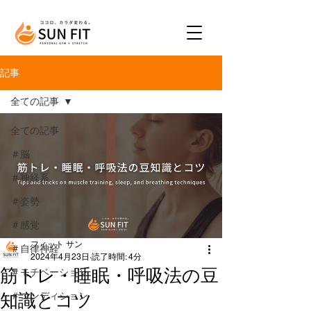
記事
全ての記事
全ての記事
＃脳
＃神経系
＃姿勢
＃感覚
フィット サン
＃自律神経
2024年4月23日
読了時間: 4分
筋トレ・睡眠・呼吸法の豆
＃モチベーション
知識とコツ
＃コンディション