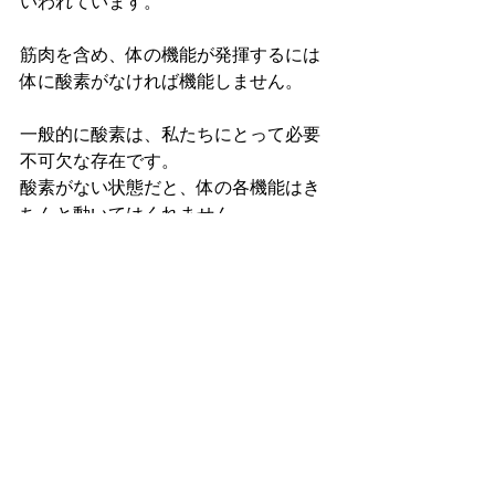
いわれています。
筋肉を含め、体の機能が発揮するには
体に酸素がなければ機能しません。
一般的に酸素は、私たちにとって必要
不可欠な存在です。
酸素がない状態だと、体の各機能はき
ちんと動いてはくれません。
なので、力を使う直前までは、息を吸
って酸素を体内にためておきます。
そして力を使う時が来たら一気に吐き
きるのです。
また、息を吐き出すことで腹筋に力が
入ります。
腹筋に力が入っているということは、
体幹も引き締まっている状態です。