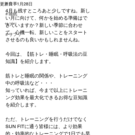
＃食事
更新日：
1月28日
4月も残すところあと少しですね。新し
＃睡眠
い月に向けて、何かを始める準備はで
サプリ
きていますか？新しい季節に合わせ
て、心機一転、新しいことをスタート
＃サプリ
させるのも良いかもしれませんね。
今回は、【筋トレ・睡眠・呼吸法の豆
知識】を紹介します。
筋トレと睡眠の関係や、トレーニング
中の呼吸法など・・・
知っていれば、今まで以上にトレーニ
ング効果を最大化できるお得な豆知識
を紹介します。
ただ、トレーニングを行うだけでなく
SUN FITに通う皆様には、より効果
的・効率的なトレーニングで1日でも早