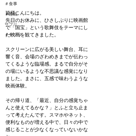
＃食事
皆様こんにちは。
＃睡眠
先日のお休みに、ひさしぶりに映画館
サプリ
で「国宝」という歌舞伎をテーマにし
た映画を観てきました。
＃サプリ
スクリーンに広がる美しい舞台、耳に
響く音、会場のざわめきまでが伝わっ
てくるような臨場感。まるで自分がそ
の場にいるような不思議な感覚になり
ました。まさに、五感で味わうような
映画体験。
その帰り道、「最近、自分の感覚ちゃ
んと使えてるかな？」とふと立ち止ま
って考えたんです。スマホやネット、
便利なものが増える中で、日々の中で
感じることが少なくなっていないかな