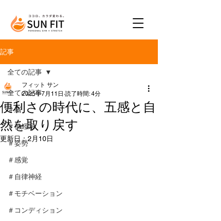
記事
全ての記事
フィット サン
全ての記事
2025年7月11日
読了時間: 4分
便利さの時代に、五感と自
＃脳
然を取り戻す
＃神経系
更新日：
2月10日
＃姿勢
＃感覚
＃自律神経
＃モチベーション
＃コンディション