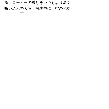
る。コーヒーの香りをいつもより深く
吸い込んでみる。散歩中に、空の色や
鳥の声に耳をすませてみる。
自然の中で呼吸を深くする。裸足で芝
を歩く。そんな小さな「感覚のスイッ
チ」を日常にちょこっと加えてみてく
ださい。
便利な世の中で、たくさんの恩恵を受
けながら、一方で見失いがちな「感じ
る力」。
五感を使って、自分の内側に気づくこ
と。自然に触れて、心と体を整えるこ
と。
それは、今の時代を心地よく生きるた
めの大切な土台だと思います。
日々の中に、小さくても「五感をひら
く時間」をつくってみる。まずは、朝